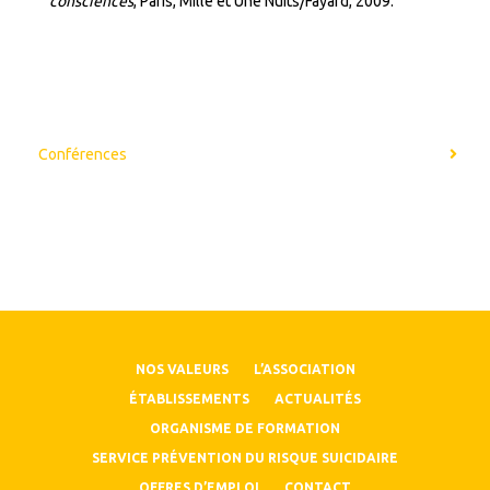
consciences
, Paris, Mille et Une Nuits/Fayard, 2009.
Conférences
NOS VALEURS
L’ASSOCIATION
ÉTABLISSEMENTS
ACTUALITÉS
ORGANISME DE FORMATION
SERVICE PRÉVENTION DU RISQUE SUICIDAIRE
OFFRES D’EMPLOI
CONTACT