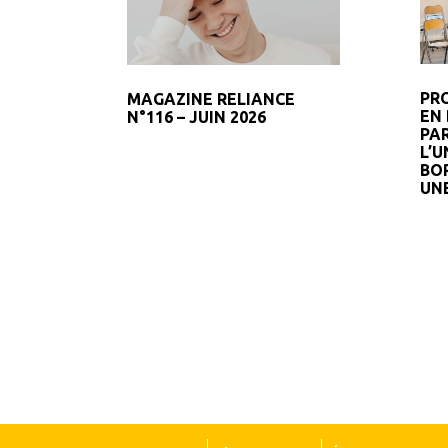
PR
MAGAZINE RELIANCE
EN 
N°116 – JUIN 2026
PA
L’U
BO
UN