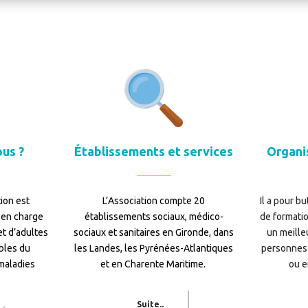
us ?
Établissements et services
Organi
ion est
L’Association compte 20
Il a pour b
e en charge
établissements sociaux, médico-
de formati
et d’adultes
sociaux et sanitaires en Gironde, dans
un meill
bles du
les Landes, les Pyrénées-Atlantiques
personnes
maladies
et en Charente Maritime.
ou e
Suite..