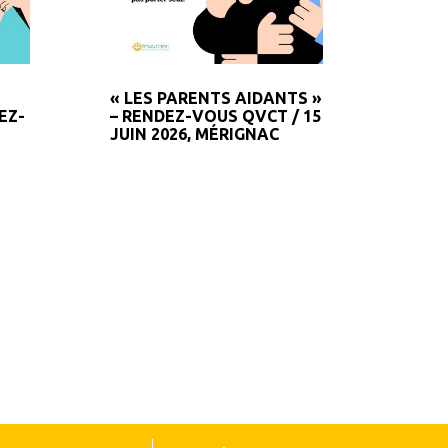
« LES PARENTS AIDANTS »
BAPT
EZ-
– RENDEZ-VOUS QVCT / 15
L’ES
JUIN 2026, MÉRIGNAC