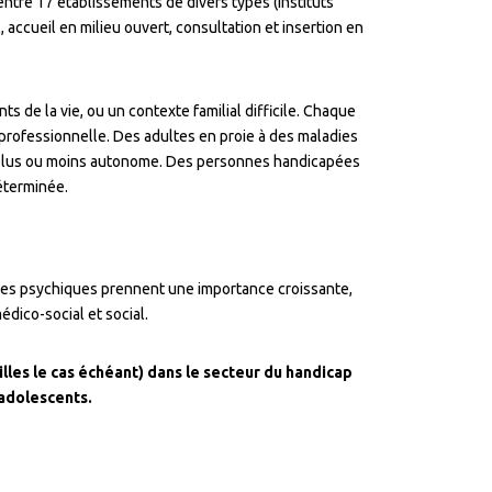
entre 17 établissements de divers types (instituts
accueil en milieu ouvert, consultation et insertion en
s de la vie, ou un contexte familial difficile. Chaque
 professionnelle. Des adultes en proie à des maladies
vie plus ou moins autonome. Des personnes handicapées
éterminée.
dies psychiques prennent une importance croissante,
dico-social et social.
lles le cas échéant) dans le secteur du handicap
 adolescents.