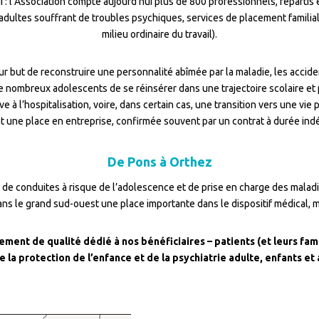
: l’Association compte aujourd’hui plus de 800 professionnels, répartis 
adultes souffrant de troubles psychiques, services de placement familial, 
milieu ordinaire du travail).
 but de reconstruire une personnalité abîmée par la maladie, les accident
e nombreux adolescents de se réinsérer dans une trajectoire scolaire et
 à l’hospitalisation, voire, dans certain cas, une transition vers une 
t une place en entreprise, confirmée souvent par un contrat à durée ind
De Pons à Orthez
de conduites à risque de l’adolescence et de prise en charge des mala
s le grand sud-ouest une place importante dans le dispositif médical, mé
nt de qualité dédié à nos bénéficiaires – patients (et leurs fami
e la protection de l’enfance et de la psychiatrie adulte, enfants et