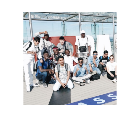
–
–
–