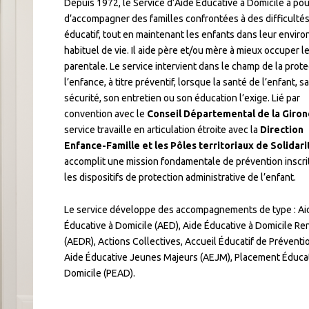
Depuis 1972, le Service d’Aide Éducative à Domicile a pou
d’accompagner des familles confrontées à des difficultés
éducatif, tout en maintenant les enfants dans leur envir
habituel de vie. Il aide père et/ou mère à mieux occuper l
parentale. Le service intervient dans le champ de la prote
l’enfance, à titre préventif, lorsque la santé de l’enfant, sa
sécurité, son entretien ou son éducation l’exige.
Lié par
convention avec le
Conseil Départemental de la Giro
service travaille en articulation étroite avec la
Direction
Enfance-Famille et les Pôles territoriaux de Solidari
accomplit une mission fondamentale de prévention inscri
les dispositifs de protection administrative de l’enfant.
Le service développe des accompagnements de type : Ai
Éducative à Domicile (AED), Aide Éducative à Domicile Re
(AEDR), Actions Collectives, Accueil Éducatif de Préventio
Aide Éducative Jeunes Majeurs (AEJM), Placement Éducat
Domicile (PEAD).