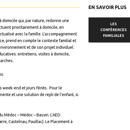
EN SAVOIR PLUS
e à domicile qui, par nature, redonne une
LES
tuent prioritairement à domicile, en
CONFÉRENCES
tualisé avec la famille.
L’accompagnement
FAMILIALES
ce, prend en compte le contexte familial et
 environnement et de son projet individuel.
catives: entretiens, visites à domicile,
arches.
ns.
s week-end et jours fériés. Pour le
ente et une solution de repli de l’enfant, si
s du Médoc – Médoc – Bassin. L’AED
rre, Castelnau, Pauillac). Le Placement à