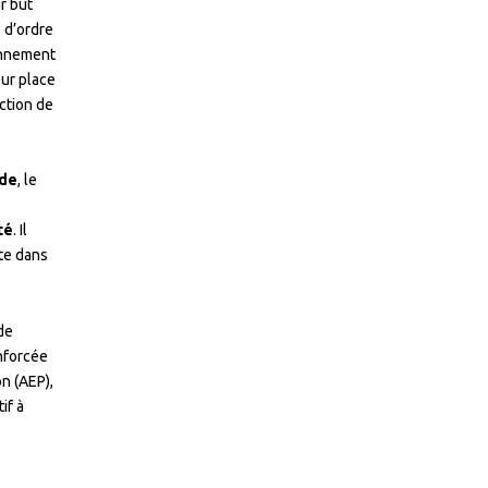
r but
 d’ordre
onnement
eur place
ction de
nde
, le
té
. Il
te dans
de
nforcée
n (AEP),
if à