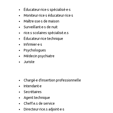
Éducateur·rice·s spécialisé·e·s
Moniteur·rice·s éducateur·rice·s
Maître·sse·s de maison
Surveillant·e·s de nuit
rice.s scolaires spécialisé.e.s
Éducateur·rice technique
Infirmier·e·s
Psychologues
Médecin psychiatre
Juriste
Chargé·e d’insertion professionnelle
Intendant·e
Secrétaires
Agent technique
Cheff.e.s de service
Directeur·rice.s adjoint·e·s