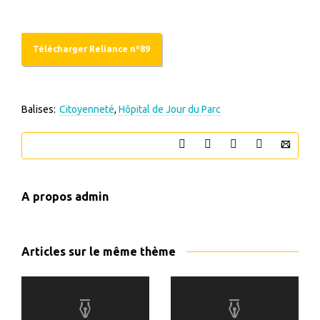
Télécharger Reliance nº89
Balises:
Citoyenneté
,
Hôpital de Jour du Parc
A propos
admin
Articles sur le même thème