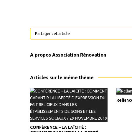
Partager cet article
A propos
Association Rénovation
Articles sur le même thème
Relianc
CONFÉRENCE – LA LAÏCITÉ :