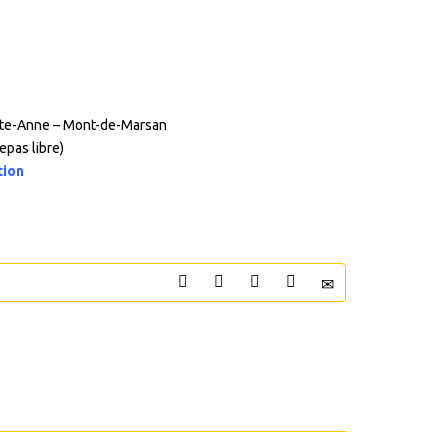
inte-Anne – Mont-de-Marsan
epas libre)
tion