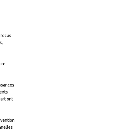
s focus
s,
ire
issances
ments
art ont
évention
nnelles