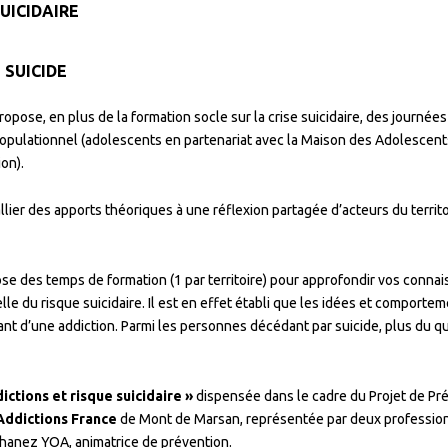
UICIDAIRE
 SUICIDE
opose, en plus de la formation socle sur la crise suicidaire, des journée
populationnel (adolescents en partenariat avec la Maison des Adolescent
on).
ier des apports théoriques à une réflexion partagée d’acteurs du territo
ose des temps de formation (1 par territoire) pour approfondir vos conna
elle du risque suicidaire. Il est en effet établi que les idées et comporte
ant d’une addiction. Parmi les personnes décédant par suicide, plus du qu
ictions et risque suicidaire »
dispensée dans le cadre du Projet de Pr
Addictions France
de Mont de Marsan, représentée par deux professio
Shanez YOA, animatrice de prévention.