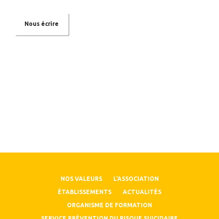
Nous écrire
NOS VALEURS
L’ASSOCIATION
ÉTABLISSEMENTS
ACTUALITÉS
ORGANISME DE FORMATION
SERVICE PRÉVENTION DU RISQUE SUICIDAIRE