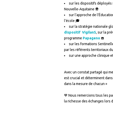
sur les dispositifs déployés
Nouvelle-Aquitaine 🌍
sur l’approche de l’Éducatio
l’école 🎓
sur la stratégie nationale 
dispositif VigilanS
, sur la pr
programme
Papageno
☎️
sur les formations Sentinell
par les référents territoriaux d
sur une approche clinique e
–
Avec un constat partagé qui met 
est crucial et déterminent dans 
dans la mesure de chacun »
–
💙 Nous remercions tous les par
la richesse des échanges lors d