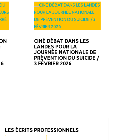
MAGAZINE RELIANCE
LA R
MAGA
N°113 – NOVEMBRE 2024
PRÉP
N°112
LANDE
ION
CINÉ DÉBAT DANS LES
:
LANDES POUR LA
JOURNÉE NATIONALE DE
PRÉVENTION DU SUICIDE /
26
3 FÉVRIER 2026
LES ÉCRITS PROFESSIONNELS