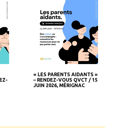
BAPT
L’ES
« LES PARENTS AIDANTS »
EZ-
– RENDEZ-VOUS QVCT / 15
JUIN 2026, MÉRIGNAC