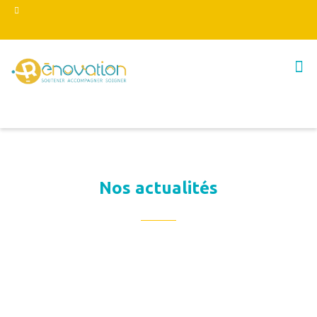
Nos actualités